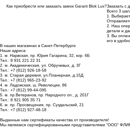
Как приобрести или заказать замок
Garant Blok Lux?
Заказать
с 
Всего 3 шаг
1
. Выбирает
Отправляете
2
.
Наш опер
детали и да
3
.
Вы оплач
его в удобн
В наших магазинах
в
Санкт-Петербурге
Наши адреса:
1
. м. Нарвская,
пр. Юрия Гагарина, 32, кор. 6Б
Тел.: 8 931 221 22 31
2
. м. Академическая, ул. Обручевых, д. 3Г
Тел.: +7 (812) 926-18-58
3
. м. Старая деревня, ул.Планерная, д.15Д
Тел.: +7 (812) 965-23-92
4
. м. Ладожская, ш. Революции, 86
Тел.: +7 (812) 99-44-095
5
. м. пр.Ветеранов, пр. Народного оп., д. 201Г
Тел.: 8 921 905 35 71
6
. м. пр. Просвещения, пр. Суздальский, 21
Тел.: +7 (812) 927-48-18
Выданные нам сертификаты качества
от производителя
!
Мы являемся сертифицированными представителями "ООО" ФЛИМ 