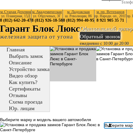
Телеф
м. Старая Деревня
м. Академическая
м. Ладожская
м. пр. Ветеранов
ул. Планерная, 15Д
ул. Обручевых, 3Г
ш. Революции, 86
пр. Народн. оп., 201Г
пр. 
8 (812) 642-20-47
8 (812) 926-18-58
8 (812) 994-40-95
8 921 905 35 71
Гарант Блок Люкс
Официальный дилер
железная защита от угона
Обратный звонок
ежедневно с 10:00 до 20:00
Главная
Выбрать замок
Описание
Устройство замка
Видео обзор
Как купить?
Сертификаты
Отзывы
Схема проезда
Юр. лицам
Выберите марку и модель вашего автомобиля
Выберите мар