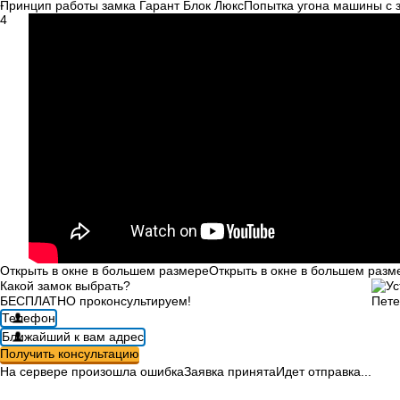
-
Принцип работы замка
Гарант Блок Люкс
Попытка угона машины с
4
Открыть в окне в большем размере
Открыть в окне в большем разм
Какой замок выбрать?
БЕСПЛАТНО проконсультируем!
Телефон
Ближайший к вам адрес
Получить консультацию
На сервере произошла ошибка
Заявка принята
Идет отправка...