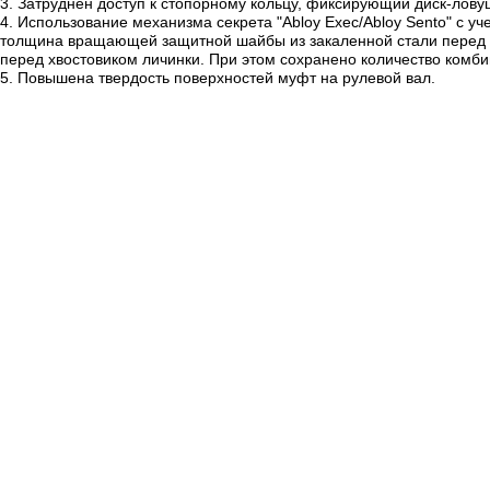
3
. Затруднен доступ к стопорному кольцу, фиксирующий диск-лову
4
. Использование механизма секрета "Abloy Exec/Abloy Sento" с 
толщина вращающей защитной шайбы из закаленной стали перед ли
перед хвостовиком личинки. При этом сохранено количество комбин
5
. Повышена твердость поверхностей муфт на рулевой вал.